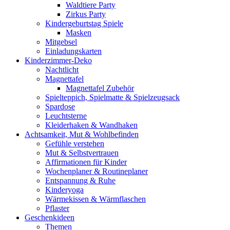
Waldtiere Party
Zirkus Party
Kindergeburtstag Spiele
Masken
Mitgebsel
Einladungskarten
Kinderzimmer-Deko
Nachtlicht
Magnettafel
Magnettafel Zubehör
Spielteppich, Spielmatte & Spielzeugsack
Spardose
Leuchtsterne
Kleiderhaken & Wandhaken
Achtsamkeit, Mut & Wohlbefinden
Gefühle verstehen
Mut & Selbstvertrauen
Affirmationen für Kinder
Wochenplaner & Routineplaner
Entspannung & Ruhe
Kinderyoga
Wärmekissen & Wärmflaschen
Pflaster
Geschenkideen
Themen