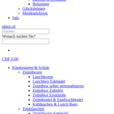
Beissringe
Glücksbringer
Musikspielzeug
Sale
ninos.ch
Wonach suchen Sie?
CHF 0.00
Kindergarten & Schule
Znüniboxen
Lunchboxen
Lunchbox Edelstahl
Znünibox selber personalisieren
Znünibox Zubehör
Znünibox Ersatzteile
Znünibeutel & Sandwichbeutel
Kühltaschen & Lunch Bags
Trinkflaschen
Trinkflasche Edelstahl