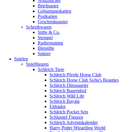
Notizbücher
Briefpapier
Geburtstagskarten
Postkarten
Geschenkpapier
Schreibwaren
Stifte & Co.
Stempel
Radiergummi
Bleistifte
Spitzer
Spielen
Spielfiguren
Schleich Tiere
Schleich Pferde Horse Club
Schleich Horse Club Sofia's Beauties
Schleich Dinosaurier
Schleich Bauernhof
Schleich Wild Life
Schleich Bayala
Eldrador
Schleich Pocket Sets
Schlumpf Figuren
Schleich Adventskalender
Harry Potter Wizarding World