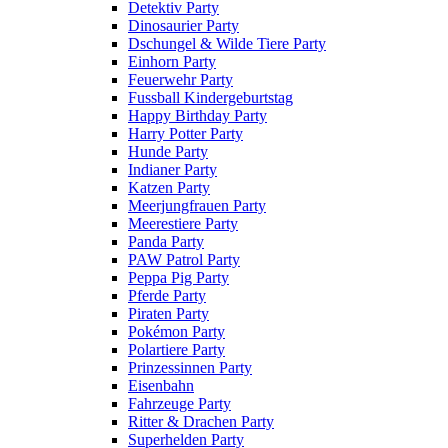
Detektiv Party
Dinosaurier Party
Dschungel & Wilde Tiere Party
Einhorn Party
Feuerwehr Party
Fussball Kindergeburtstag
Happy Birthday Party
Harry Potter Party
Hunde Party
Indianer Party
Katzen Party
Meerjungfrauen Party
Meerestiere Party
Panda Party
PAW Patrol Party
Peppa Pig Party
Pferde Party
Piraten Party
Pokémon Party
Polartiere Party
Prinzessinnen Party
Eisenbahn
Fahrzeuge Party
Ritter & Drachen Party
Superhelden Party