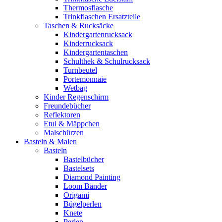
Thermosflasche
Trinkflaschen Ersatzteile
Taschen & Rucksäcke
Kindergartenrucksack
Kinderrucksack
Kindergartentaschen
Schulthek & Schulrucksack
Turnbeutel
Portemonnaie
Wetbag
Kinder Regenschirm
Freundebücher
Reflektoren
Etui & Mäppchen
Malschürzen
Basteln & Malen
Basteln
Bastelbücher
Bastelsets
Diamond Painting
Loom Bänder
Origami
Bügelperlen
Knete
Perlen