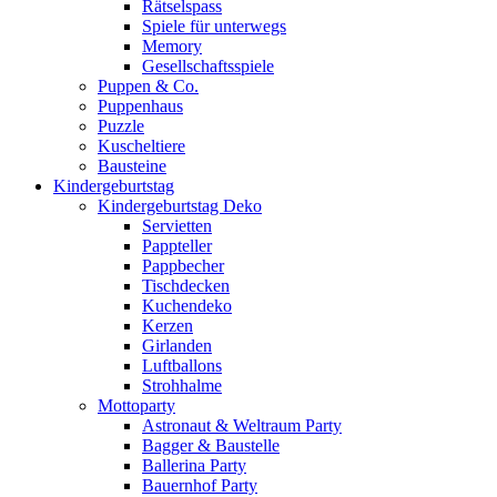
Rätselspass
Spiele für unterwegs
Memory
Gesellschaftsspiele
Puppen & Co.
Puppenhaus
Puzzle
Kuscheltiere
Bausteine
Kindergeburtstag
Kindergeburtstag Deko
Servietten
Pappteller
Pappbecher
Tischdecken
Kuchendeko
Kerzen
Girlanden
Luftballons
Strohhalme
Mottoparty
Astronaut & Weltraum Party
Bagger & Baustelle
Ballerina Party
Bauernhof Party