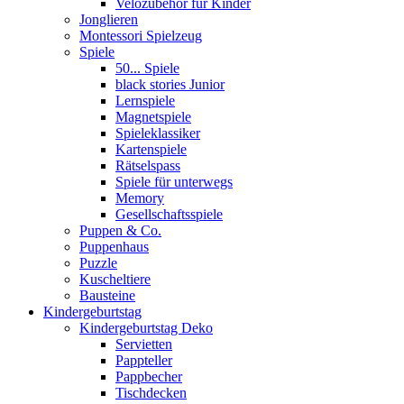
Velozubehör für Kinder
Jonglieren
Montessori Spielzeug
Spiele
50... Spiele
black stories Junior
Lernspiele
Magnetspiele
Spieleklassiker
Kartenspiele
Rätselspass
Spiele für unterwegs
Memory
Gesellschaftsspiele
Puppen & Co.
Puppenhaus
Puzzle
Kuscheltiere
Bausteine
Kindergeburtstag
Kindergeburtstag Deko
Servietten
Pappteller
Pappbecher
Tischdecken