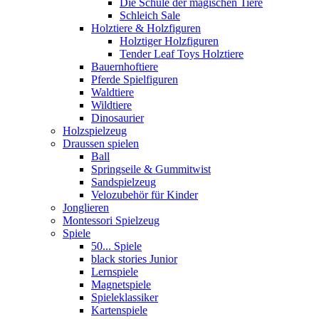
Die Schule der magischen Tiere
Schleich Sale
Holztiere & Holzfiguren
Holztiger Holzfiguren
Tender Leaf Toys Holztiere
Bauernhoftiere
Pferde Spielfiguren
Waldtiere
Wildtiere
Dinosaurier
Holzspielzeug
Draussen spielen
Ball
Springseile & Gummitwist
Sandspielzeug
Velozubehör für Kinder
Jonglieren
Montessori Spielzeug
Spiele
50... Spiele
black stories Junior
Lernspiele
Magnetspiele
Spieleklassiker
Kartenspiele