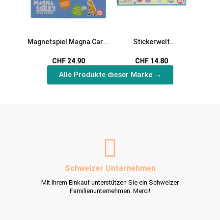
Magnetspiel Magna Carry
Stickerwelt
Tiere
Rettungsdienst -
Meerjungfrauen
gemacht
CHF 24.90
CHF 14.80
Emergency Rescue von
Tiger Tribe
Alle Produkte dieser Marke →
Schweizer Unternehmen
Mit Ihrem Einkauf unterstützen Sie ein Schweizer
Familienunternehmen. Merci!