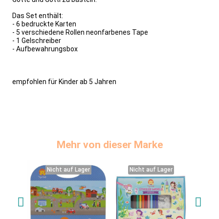
Das Set enthält:
- 6 bedruckte Karten
- 5 verschiedene Rollen neonfarbenes Tape
- 1 Gelschreiber
- Aufbewahrungsbox
empfohlen für Kinder ab 5 Jahren
Mehr von dieser Marke
Nicht auf Lager
Nicht auf Lager
Nicht auf Lager
Nicht auf Lager
Ni
Ni