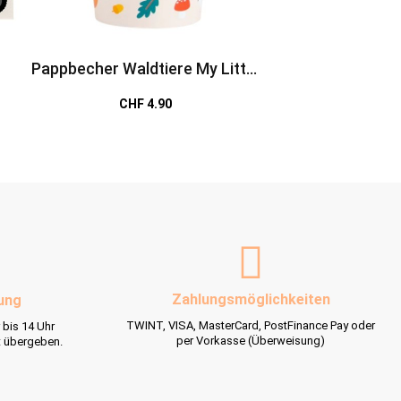
Pappbecher Waldtiere My Little
Pappteller Waldtie
Day
Day
CHF 4.90
CHF 4.9
Zahlungsmöglichkeiten
ung
TWINT, VISA, MasterCard, PostFinance Pay oder
 bis 14 Uhr
per Vorkasse (Überweisung)
t übergeben.