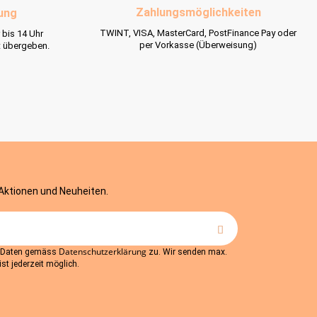
Zahlungsmöglichkeiten
ung
TWINT, VISA, MasterCard, PostFinance Pay oder
 bis 14 Uhr
per Vorkasse (Überweisung)
t übergeben.
 Aktionen und Neuheiten.
Datenschutzerklärung
r Daten gemäss
zu. Wir senden max.
st jederzeit möglich.