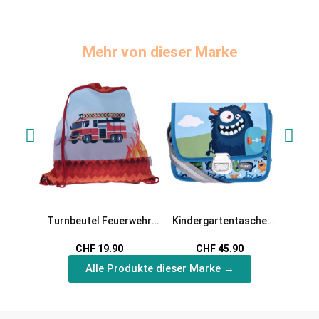
Mehr von dieser Marke
Turnbeutel Feuerwehr
Kindergartentasche
Kinde
Fire Alarm
Monster Fluffy von Funki
Pol
CHF 19.90
CHF 45.90
Alle Produkte dieser Marke →