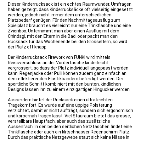
Dieser Kinderrucksack ist ein echtes Raumwunder. Umfragen
haben gezeigt, dass Kinderrucksäcke oft vielseitig eingesetzt
werden, jedoch nicht immer dem unterschiedlichen
Platzbedarf genügen. Für den Nachmittagsausflug zum
Spielplatz braucht es vielleicht nur eine Trinkflasche und eine
Zvieribox. Unternimmt man aber einen Ausflug mit dem
Chindsgi, mit den Eltern in die Badi oder packt man den
Rucksack für das Wochenende bei den Grosseltern, so wird
der Platz oft knapp.
​Der Kinderrucksack Firework von FUNKI wird mittels
Reissverschluss an der Vordertasche kinderleicht
vergrössert, so dass der Platz individuell angepasst werden
kann. Regenjacke oder Pulli können zudem ganz einfach an
den reflektierenden Elastikbändern befestigt werden. Der
sportliche Schnitt kombiniert mit den bunten, kindlichen
Designs lassen ihn zu einem einzigartigen Hingucker werden.
Ausserdem bietet der Rucksack einen ultra leichten
Tragekomfort. Es wurde auf eine üppige Polsterung
verzichtet, damit er nicht aufträgt, sondern sich ergonomisch
und körpernah tragen lässt. ​Viel Stauraum bietet das grosse,
verstellbare Hauptfach, aber auch das zusätzliche
Aussenfach. In den beiden seitlichen Netztaschen findet eine
Trinkflasche oder auch ein klitschnasser Regenschirm Platz.
Durch das praktische Netzgewebe staut sich keine Nässe in