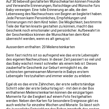
Auf 30 liebevoll gestalteten Wünschekarten können Freunde
und Verwandte Erinnerungen, Ratschläge und Wünsche fürs
Baby verewigen. Eine tolle Erinnerung an alle, die den
Lebensweg des Nachwuchses von Beginn an begleitet haben.
Jede Person kann Persönliches, Empfehlungen und
Erinnerungen mit dem Kind teilen. Die Möglichkeit, bestimmte
Teile der Karten kreativ gestalten zu können, macht das
Geschenk noch emotionaler und persönlicher. Aufbewahrt in
der Geschenkbox können die Wunschkarten dem Kind
überreicht werden, wenn es alt genug ist.
Ausserdem enthalten: 20 Meilensteinkarten
Denn fast nichts ist so aufregend wie das erste Lebensjahr
des eigenen Nachwuchses. In dieser Zeit passiert so viel und
das Baby wächst meist schneller als einem lieb ist. Dieses
zauberhafte Geschenk zur Geburt ermöglicht es, die
schönsten gemeinsamen Momente in Babys erstem
Lebensjahr festzuhalten und immer wieder zu erleben.
Egal ob es das erste Zähnchen, der erste selbstständige
Schritt oder der erste Geburtstag ist - mit den in der Box
enthaltenen Meilensteinkarten können die einzigartigen
Momente für die Ewigkeit auf einem Foto festgehalten
werden. Neben den Karten für besondere Ereignisse gibt es
auch welche für einzelne Wochen und Monate. So lässt sich
die äusserliche Entwicklung des Babys innerhalb des ersten