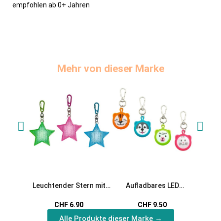
empfohlen ab 0+ Jahren
Mehr von dieser Marke
Leuchtender Stern mit
Aufladbares LED
Leucht
Karabiner
Anhänger Tierchen
CHF 6.90
CHF 9.50
Alle Produkte dieser Marke →