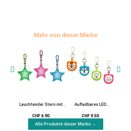
Mehr von dieser Marke
Leuchtender Stern mit
Aufladbares LED
Leucht
Karabiner
Anhänger Tierchen
CHF 6.90
CHF 9.50
Alle Produkte dieser Marke →