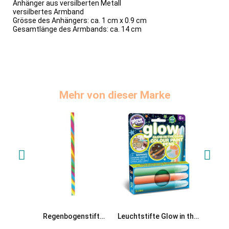
Anhänger aus versilberten Metall
versilbertes Armband
Grösse des Anhängers: ca. 1 cm x 0.9 cm
Gesamtlänge des Armbands: ca. 14 cm
Mehr von dieser Marke
Regenbogenstift
Leuchtstifte Glow in the
Oster
Farbstift mit bunter
Dark bunt
Has