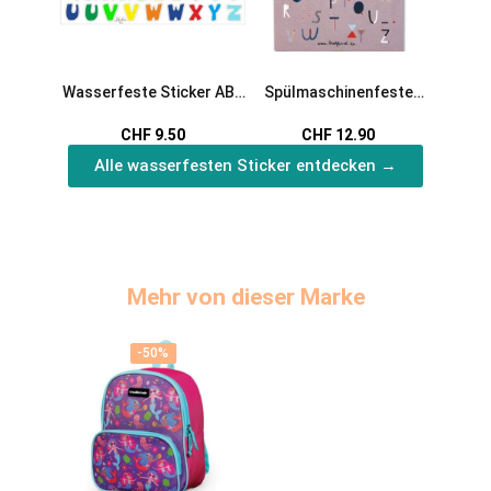
Wasserfeste Sticker ABC
Spülmaschinenfeste
Wasse
in bunt von Jabalou
Sticker ABC
W
CHF 9.50
CHF 12.90
Alle wasserfesten Sticker entdecken →
Mehr von dieser Marke
-50%
-50%