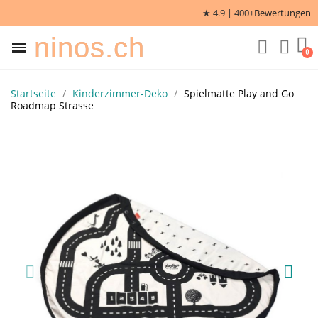
★ 4.9 | 400+
Bewertungen
ninos.ch
Startseite
Kinderzimmer-Deko
Spielmatte Play and Go
Roadmap Strasse