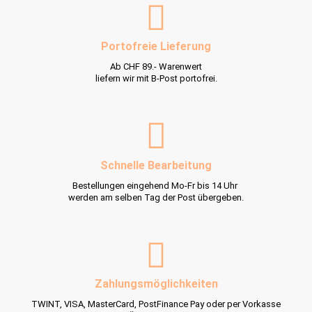
Portofreie Lieferung
Ab CHF 89.- Warenwert
liefern wir mit B-Post portofrei.
Schnelle Bearbeitung
Bestellungen eingehend Mo-Fr bis 14 Uhr
werden am selben Tag der Post übergeben.
Zahlungsmöglichkeiten
TWINT, VISA, MasterCard, PostFinance Pay oder per Vorkasse