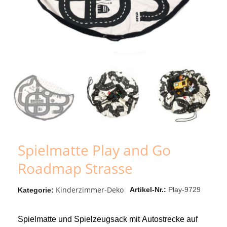
Spielmatte Play and Go
Roadmap Strasse
Kinderzimmer-Deko
Artikel-Nr.
Play-9729
Kategorie
Spielmatte und Spielzeugsack mit Autostrecke auf