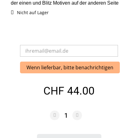
der einen und Blitz Motiven auf der anderen Seite
Nicht auf Lager
Wenn lieferbar, bitte benachrichtigen
CHF 44.00